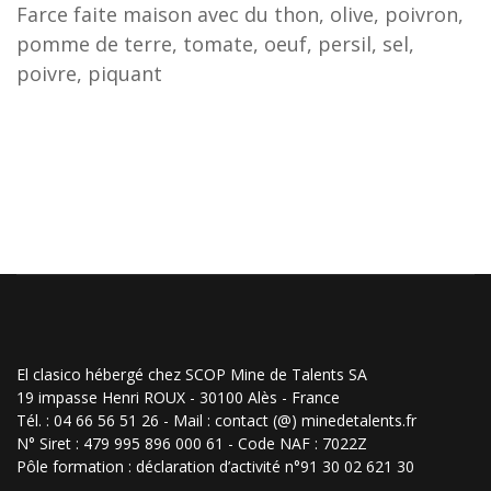
Farce faite maison avec du thon, olive, poivron,
pomme de terre, tomate, oeuf, persil, sel,
poivre, piquant
El clasico hébergé chez SCOP Mine de Talents SA
19 impasse Henri ROUX - 30100 Alès - France
Tél. : 04 66 56 51 26 - Mail : contact (@) minedetalents.fr
N° Siret : 479 995 896 000 61 - Code NAF : 7022Z
Pôle formation : déclaration d’activité n°91 30 02 621 30