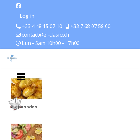
Log in
+33 4 48 15 07 10
+33 7 68 07 58 00
contact@el-clasico.fr
Lun - Sam 10h00 - 17h00
Empanadas